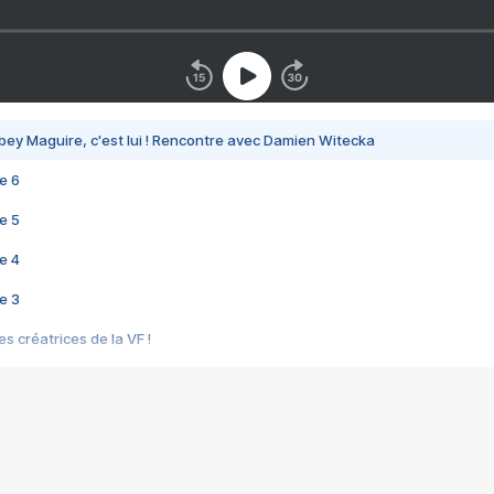
bey Maguire, c'est lui ! Rencontre avec Damien Witecka
e 6
e 5
e 4
e 3
s créatrices de la VF !
e 2
e 1
e Mektoub My Love arrive enfin ! Rencontre avec Shaïn Boumedine et Sal