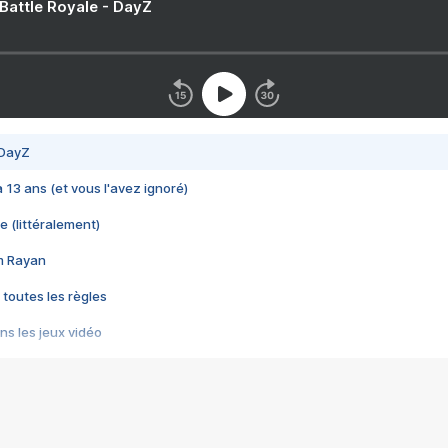
 Battle Royale - DayZ
 DayZ
 a 13 ans (et vous l'avez ignoré)
e (littéralement)
im Rayan
 toutes les règles
s les jeux vidéo
us choquant de Rockstar ? - Le scandale BULLY
e plus moche de Steam
du RÊVE tourne au CAUCHEMAR