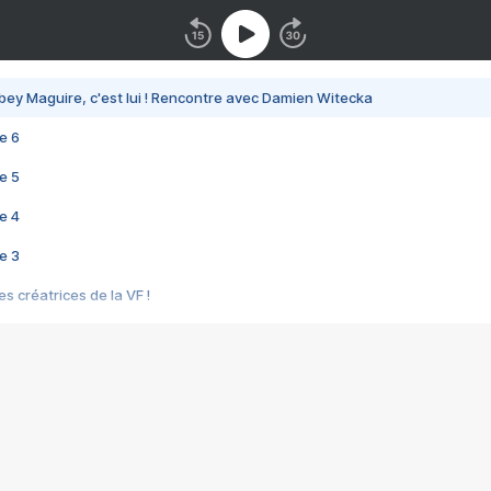
bey Maguire, c'est lui ! Rencontre avec Damien Witecka
e 6
e 5
e 4
e 3
s créatrices de la VF !
e 2
e 1
e Mektoub My Love arrive enfin ! Rencontre avec Shaïn Boumedine et Sal
i : après Toni en famille