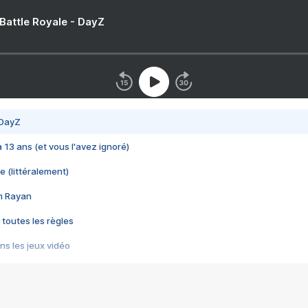
 Battle Royale - DayZ
 DayZ
 a 13 ans (et vous l'avez ignoré)
e (littéralement)
im Rayan
 toutes les règles
s les jeux vidéo
us choquant de Rockstar ? - Le scandale BULLY
e plus moche de Steam