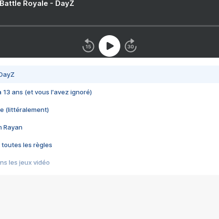
 Battle Royale - DayZ
 DayZ
 a 13 ans (et vous l'avez ignoré)
e (littéralement)
im Rayan
 toutes les règles
s les jeux vidéo
us choquant de Rockstar ? - Le scandale BULLY
e plus moche de Steam
du RÊVE tourne au CAUCHEMAR