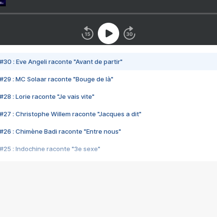
#30 : Eve Angeli raconte "Avant de partir"
#29 : MC Solaar raconte "Bouge de là"
28 : Lorie raconte "Je vais vite"
#27 : Christophe Willem raconte "Jacques a dit"
#26 : Chimène Badi raconte "Entre nous"
#25 : Indochine raconte "3e sexe"
#24 : Zaho raconte "C'est chelou"
#23 : Patrick Bruel raconte "Au café des délices"
#22 : Kyo raconte "Le chemin"