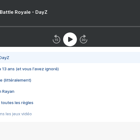
 Battle Royale - DayZ
 DayZ
 a 13 ans (et vous l'avez ignoré)
e (littéralement)
im Rayan
 toutes les règles
s les jeux vidéo
us choquant de Rockstar ? - Le scandale BULLY
e plus moche de Steam