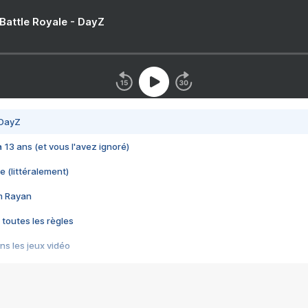
 Battle Royale - DayZ
 DayZ
 a 13 ans (et vous l'avez ignoré)
e (littéralement)
im Rayan
 toutes les règles
s les jeux vidéo
us choquant de Rockstar ? - Le scandale BULLY
e plus moche de Steam