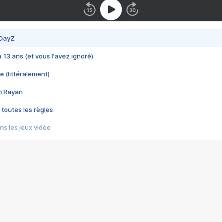
 DayZ
 a 13 ans (et vous l'avez ignoré)
e (littéralement)
im Rayan
 toutes les règles
s les jeux vidéo
us choquant de Rockstar ? - Le scandale BULLY
e plus moche de Steam
du RÊVE tourne au CAUCHEMAR
pendant 8 heures
it… à tort