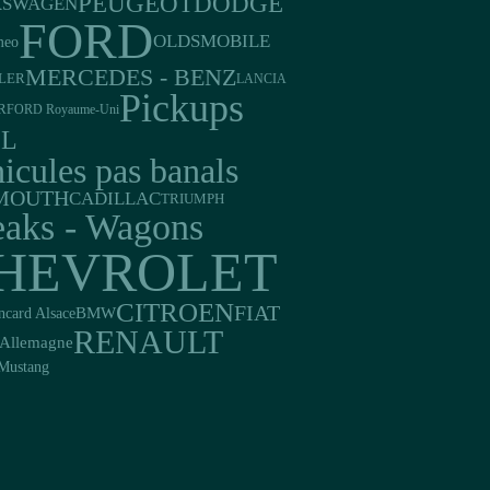
PEUGEOT
DODGE
KSWAGEN
FORD
OLDSMOBILE
meo
MERCEDES - BENZ
LER
LANCIA
Pickups
R
FORD Royaume-Uni
EL
icules pas banals
MOUTH
CADILLAC
TRIUMPH
eaks - Wagons
HEVROLET
CITROEN
FIAT
ncard Alsace
BMW
RENAULT
Allemagne
Mustang