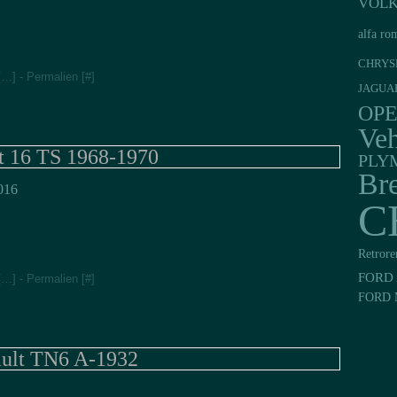
VOL
alfa ro
CHRYS
[
…
]
- Permalien [
#
]
JAGUA
OP
Veh
t 16 TS 1968-1970
PLY
Br
016
C
Retrore
FORD 
[
…
]
- Permalien [
#
]
FORD 
ult TN6 A-1932