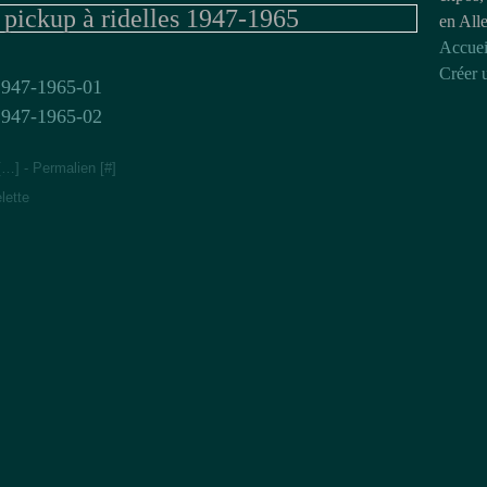
 pickup à ridelles 1947-1965
en All
Accuei
Créer 
[
…
]
- Permalien [
#
]
lette