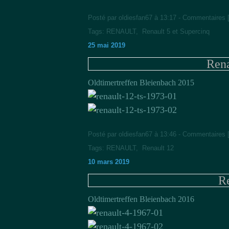
Posté par oldiesfan67 à 13:17 -
Commentaires 
Tags:
RENAULT
,
Renault 5 et Supercinq
25 mai 2019
Rena
Oldtimertreffen Bleienbach 2015
Posté par oldiesfan67 à 13:46 -
Commentaires 
Tags:
RENAULT
,
Renault 12
10 mars 2019
R
Oldtimertreffen Bleienbach 2016