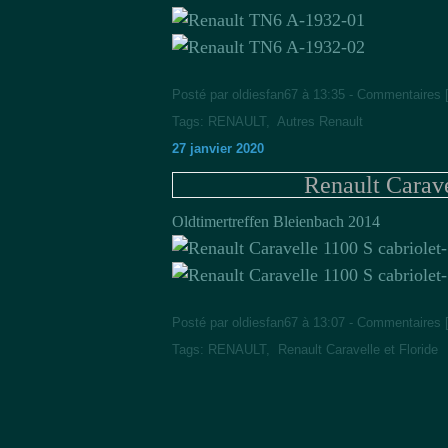
Posté par oldiesfan67 à 13:35 -
Commentaires 
Tags:
RENAULT
,
Autres Renault
27 janvier 2020
Renault Carave
Oldtimertreffen Bleienbach 2014
Posté par oldiesfan67 à 13:07 -
Commentaires 
Tags:
RENAULT
,
Renault Caravelle et Floride