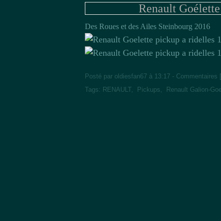
Renault Goélette
Des Roues et des Ailes Steinbourg 2016
Posté par oldiesfan67 à 13:17 -
Commentaires 
Tags:
RENAULT
,
Pickups
,
Renault Galion-Goe