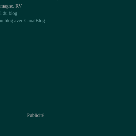
emagne. RV
l du blog
un blog avec CanalBlog
Publicité