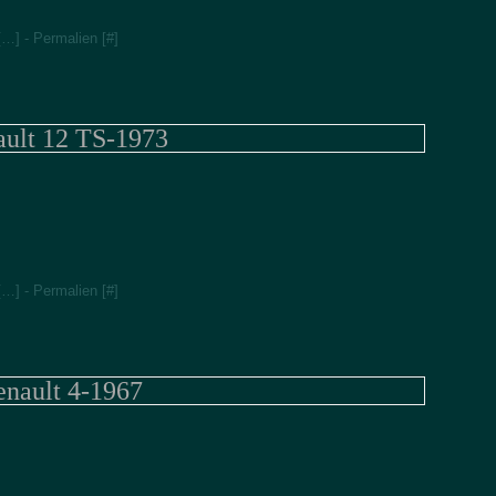
Jan
Fév
[
…
]
- Permalien [
#
]
ult 12 TS-1973
[
…
]
- Permalien [
#
]
enault 4-1967