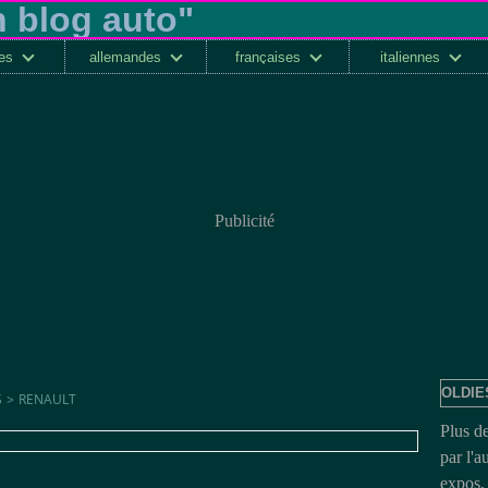
ses
allemandes
françaises
italiennes
Publicité
OLDIE
S
>
RENAULT
Plus d
par l'a
expos, 