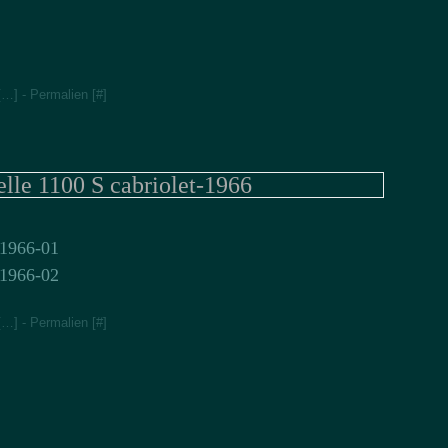
[
…
]
- Permalien [
#
]
lle 1100 S cabriolet-1966
[
…
]
- Permalien [
#
]