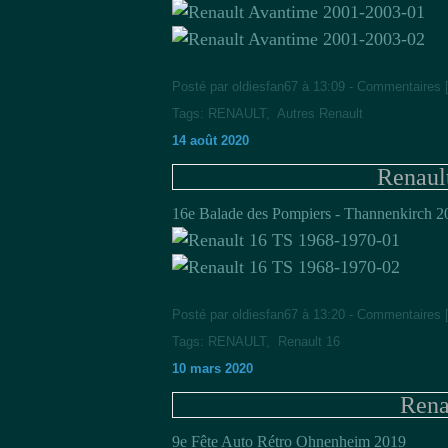
Posté par oldiesfan67 à 13:09 -
Commentaires 
Tags:
RENAULT
,
Autres Renault
14 août 2020
Renaul
16e Balade des Pompiers - Thannenkirch 2
Posté par oldiesfan67 à 13:20 -
Commentaires 
Tags:
RENAULT
,
Renault 16
10 mars 2020
Rena
9e Fête Auto Rétro Ohnenheim 2019