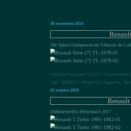
30 novembre 2019
Renault
30e Salon Champenois du Véhicule de Coll
Posté par oldiesfan67 à 13:07 -
Commentaires 
Tags:
RENAULT
,
Renault 5 et Supercinq
,
Vehi
23 octobre 2019
Renault
Oldtimertreffen Bleienbach 2017