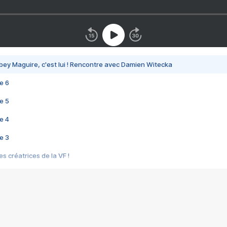
bey Maguire, c'est lui ! Rencontre avec Damien Witecka
e 6
e 5
e 4
e 3
s créatrices de la VF !
e 2
e 1
e Mektoub My Love arrive enfin ! Rencontre avec Shaïn Boumedine et Sal