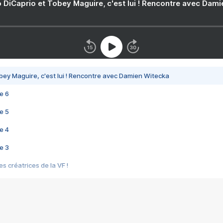
 DiCaprio et Tobey Maguire, c'est lui ! Rencontre avec Dam
bey Maguire, c'est lui ! Rencontre avec Damien Witecka
e 6
e 5
e 4
e 3
s créatrices de la VF !
e 2
e 1
e Mektoub My Love arrive enfin ! Rencontre avec Shaïn Boumedine et Sal