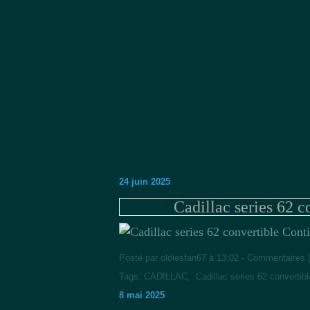
24 juin 2025
Cadillac series 62 c
Posté par oldiesfan67 à 13:02 -
Commentaires 
Tags:
CADILLAC
,
Cadillac series 62 convertib
8 mai 2025