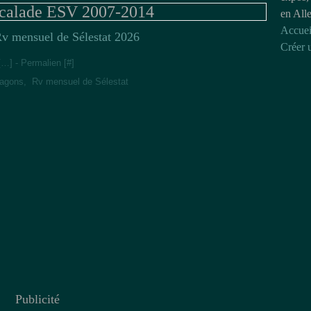
scalade ESV 2007-2014
en All
Accuei
v mensuel de Sélestat 2026
Créer 
[
…
]
- Permalien [
#
]
Wagons
,
Rv mensuel de Sélestat
Publicité