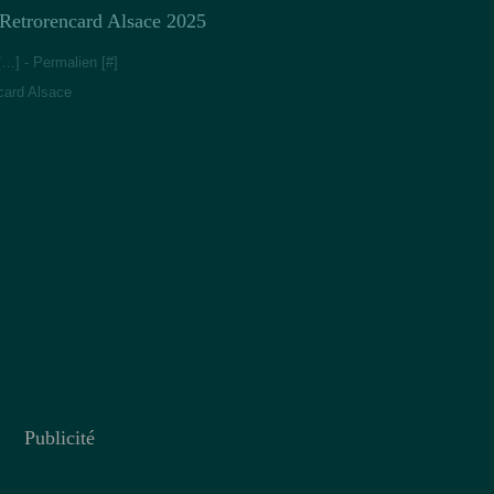
Retrorencard Alsace 2025
[
…
]
- Permalien [
#
]
card Alsace
Publicité