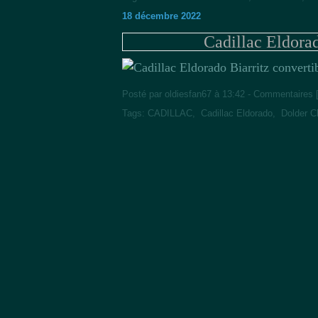
18 décembre 2022
Cadillac Eldorad
Posté par oldiesfan67 à 13:42 -
Commentaires 
Tags:
CADILLAC
,
Cadillac Eldorado
,
Dolder C