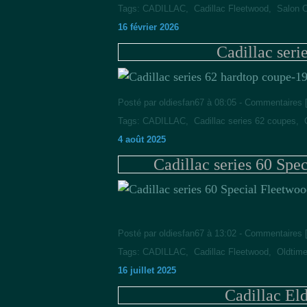
Tags:
CADILLAC
,
Cadillac Fleetwood
,
Salon C
16 février 2026
Cadillac seri
Posté par oldiesfan67 à 08:05 -
Commentaires 
Tags:
CADILLAC
,
Cadillac series 62 coupes
,
4 août 2025
Cadillac series 60 Spe
Posté par oldiesfan67 à 13:02 -
Commentaires 
Tags:
CADILLAC
,
Cadillac Fleetwood
,
Oldtime
16 juillet 2025
Cadillac El