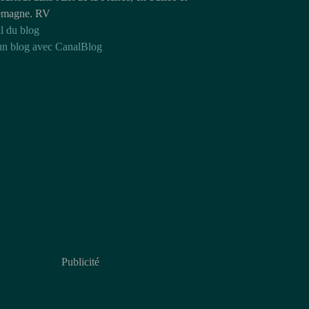
emagne. RV
l du blog
un blog avec CanalBlog
Publicité