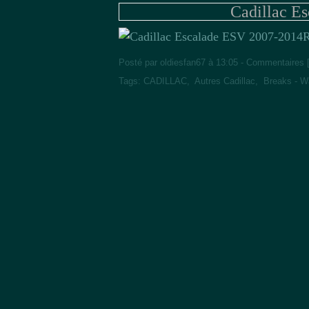
Cadillac E
R
Posté par oldiesfan67 à 13:05 -
Commentaires 
Tags:
CADILLAC
,
Autres Cadillac
,
Breaks - 