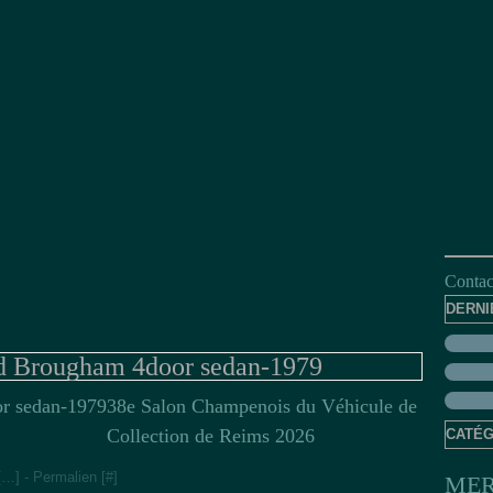
Contact
DERNI
d Brougham 4door sedan-1979
38e Salon Champenois du Véhicule de
Collection de Reims 2026
CATÉG
[
…
]
- Permalien [
#
]
MER