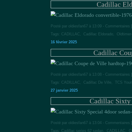
Cadillac El
Posté par oldiesfan67 à 13:09 -
Commentaires 
Tags:
CADILLAC
,
Cadillac Eldorado
,
Oldtimer
16 février 2025
Cadillac Cou
Posté par oldiesfan67 à 13:08 -
Commentaires 
Tags:
CADILLAC
,
Cadillac De Ville
,
TCS Young
27 janvier 2025
Cadillac Sixty
Posté par oldiesfan67 à 13:04 -
Commentaires 
Tags:
Cadillac series 62 sedan
,
CADILLAC
,
O