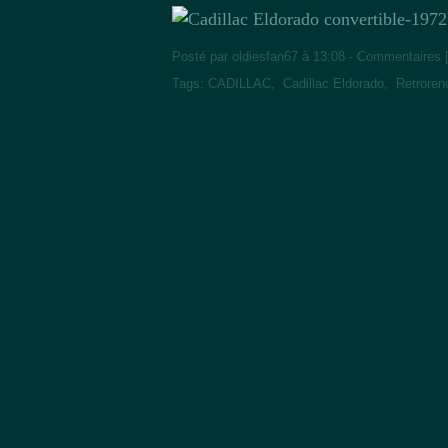
Posté par oldiesfan67 à 13:08 -
Commentaires 
Tags:
CADILLAC
,
Cadillac Eldorado
,
Retroren