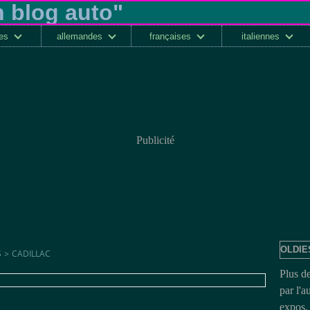
ses
allemandes
françaises
italiennes
Publicité
OLDIE
S
>
CADILLAC
Plus d
par l'a
expos, 