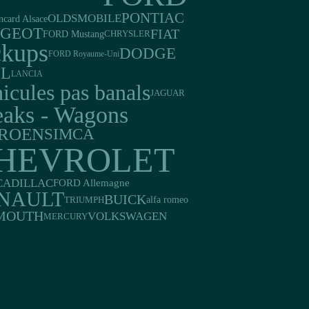
PONTIAC
OLDSMOBILE
ncard Alsace
UGEOT
FIAT
FORD Mustang
CHRYSLER
ckups
DODGE
FORD Royaume-Uni
EL
LANCIA
icules pas banals
JAGUAR
eaks - Wagons
TROEN
SIMCA
HEVROLET
CADILLAC
FORD Allemagne
NAULT
BUICK
TRIUMPH
alfa romeo
MOUTH
VOLKSWAGEN
MERCURY