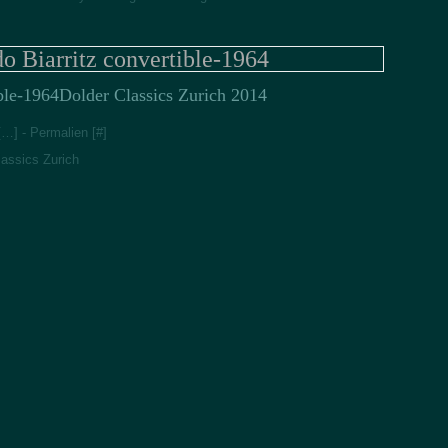
o Biarritz convertible-1964
Dolder Classics Zurich 2014
[
…
]
- Permalien [
#
]
lassics Zurich