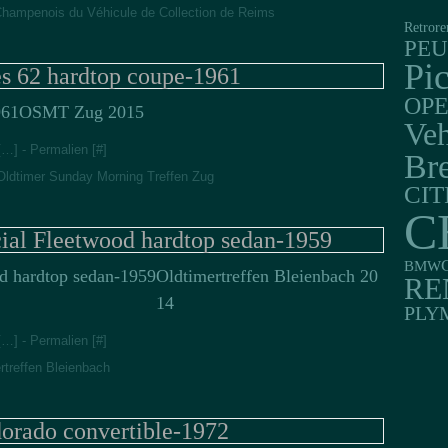
hampenois du Véhicule de Collection de Reims
Retrore
PE
Pi
es 62 hardtop coupe-1961
OP
OSMT Zug 2015
Veh
[
…
]
- Permalien [
#
]
Br
Oldtimer Sunday Morning Treffen Zug
CI
C
cial Fleetwood hardtop sedan-1959
BMW
Oldtimertreffen Bleienbach 20
RE
14
PLY
[
…
]
- Permalien [
#
]
rtreffen Bleienbach
dorado convertible-1972