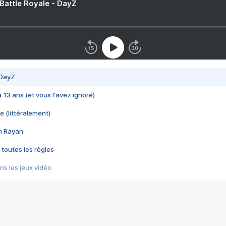
 Battle Royale - DayZ
 DayZ
 a 13 ans (et vous l'avez ignoré)
e (littéralement)
im Rayan
 toutes les règles
s les jeux vidéo
us choquant de Rockstar ? - Le scandale BULLY
e plus moche de Steam
du RÊVE tourne au CAUCHEMAR