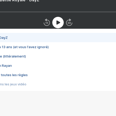
 DayZ
 a 13 ans (et vous l'avez ignoré)
e (littéralement)
im Rayan
 toutes les règles
s les jeux vidéo
us choquant de Rockstar ? - Le scandale BULLY
e plus moche de Steam
du RÊVE tourne au CAUCHEMAR