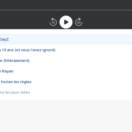
 DayZ
 a 13 ans (et vous l'avez ignoré)
e (littéralement)
im Rayan
 toutes les règles
s les jeux vidéo
us choquant de Rockstar ? - Le scandale BULLY
e plus moche de Steam
du RÊVE tourne au CAUCHEMAR