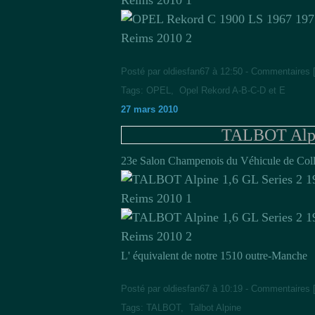
Posté par oldiesfan67 à 12:50 -
Commentaires 
Tags:
OPEL
,
Opel Rekord A-B-C-D et E
27 mars 2010
TALBOT Alpin
23e Salon Champenois du Véhicule de Coll
L' équivalent de notre 1510 outre-Manche
Posté par oldiesfan67 à 10:19 -
Commentaires 
Tags:
TALBOT
,
Talbot Alpine