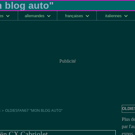
ses
allemandes
françaises
italiennes
Publicité
OLDIE
S
>
OLDIESFAN67 "MON BLOG AUTO"
Plus d
par l'a
oën CX Cabriolet
expos, 