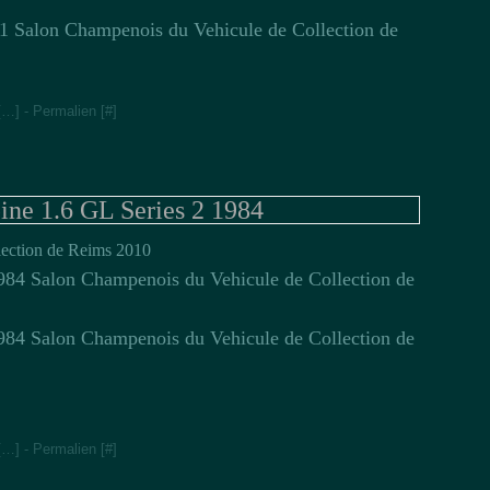
[
…
]
- Permalien [
#
]
e 1.6 GL Series 2 1984
ection de Reims 2010
[
…
]
- Permalien [
#
]