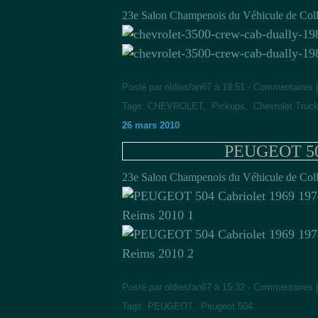
23e Salon Champenois du Véhicule de Coll
Posté par oldiesfan67 à 18:51 -
Commentaires 
Tags:
CHEVROLET
,
Pickups
,
Chevrolet Truc
26 mars 2010
PEUGEOT 504
23e Salon Champenois du Véhicule de Coll
Posté par oldiesfan67 à 15:32 -
Commentaires 
Tags:
PEUGEOT
,
Peugeot 504