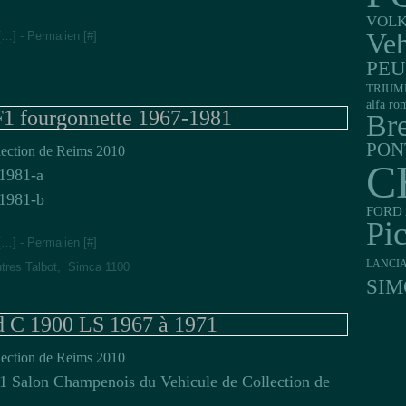
VOL
Veh
[
…
]
- Permalien [
#
]
PE
TRIUM
alfa ro
F1 fourgonnette 1967-1981
Br
PON
ection de Reims 2010
C
FORD 
Pi
[
…
]
- Permalien [
#
]
LANCI
tres Talbot
,
Simca 1100
SIM
 C 1900 LS 1967 à 1971
ection de Reims 2010