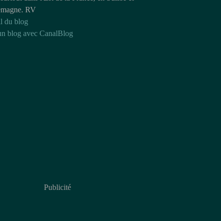
emagne. RV
l du blog
un blog avec CanalBlog
Publicité