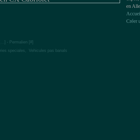
en All
Accuei
Créer 
[
…
]
- Permalien [
#
]
ries speciales
,
Vehicules pas banals