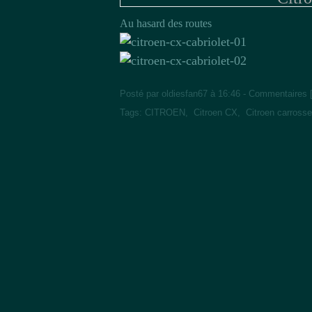
Au hasard des routes
Posté par oldiesfan67 à 16:46 -
Commentaires 
Tags:
CITROEN
,
Citroen CX
,
Citroen carrosse