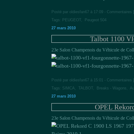
Posté par oldiesfan67 à 17:09 -
Commentaires 
Tags:
PEUGEOT
,
Peugeot 504
27 mars 2010
Talbot 1100 V
23e Salon Champenois du Véhicule de Coll
Posté par oldiesfan67 à 15:01 -
Commentaires 
Tags:
SIMCA
,
TALBOT
,
Breaks - Wagons
,
Au
27 mars 2010
OPEL Rekord
23e Salon Champenois du Véhicule de Coll