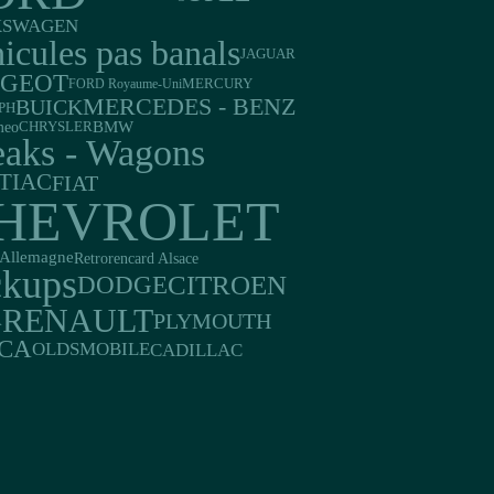
KSWAGEN
icules pas banals
JAGUAR
UGEOT
FORD Royaume-Uni
MERCURY
MERCEDES - BENZ
BUICK
PH
BMW
meo
CHRYSLER
eaks - Wagons
TIAC
FIAT
HEVROLET
Allemagne
Retrorencard Alsace
ckups
CITROEN
DODGE
RENAULT
PLYMOUTH
A
CA
CADILLAC
OLDSMOBILE