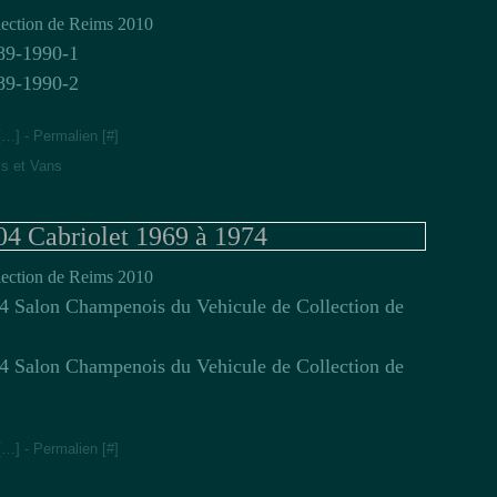
ection de Reims 2010
[
…
]
- Permalien [
#
]
ks et Vans
 Cabriolet 1969 à 1974
ection de Reims 2010
[
…
]
- Permalien [
#
]