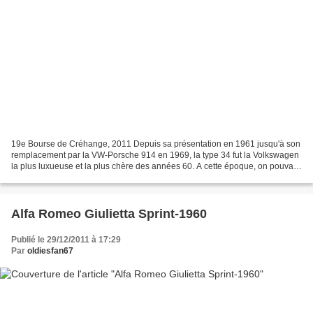
19e Bourse de Créhange, 2011 Depuis sa présentation en 1961 jusqu'à son
remplacement par la VW-Porsche 914 en 1969, la type 34 fut la Volkswagen
la plus luxueuse et la plus chère des années 60. A cette époque, on pouvait
s'offrir 2 VW Coccinelles pour...
Alfa Romeo Giulietta Sprint-1960
Publié le 29/12/2011 à 17:29
Par
oldiesfan67