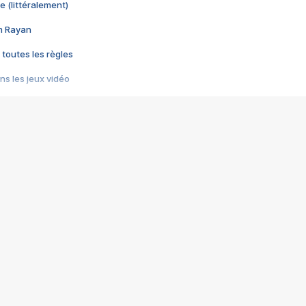
e (littéralement)
im Rayan
 toutes les règles
s les jeux vidéo
us choquant de Rockstar ? - Le scandale BULLY
e plus moche de Steam
du RÊVE tourne au CAUCHEMAR
pendant 8 heures
it… à tort
umiliés par un jeu vidéo
ire - Final Fantasy 8
ti un empire - Age of Empires
story DOFUS