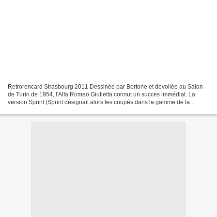
Retrorencard Strasbourg 2011 Dessinée par Bertone et dévoilée au Salon
de Turin de 1954, l'Alfa Romeo Giulietta connut un succès immédiat. La
version Sprint (Sprint désignait alors les coupés dans la gamme de la
marque milanaise) fut fabriquée à 29,042...