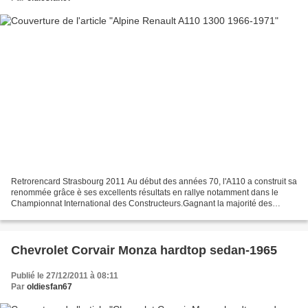
Retrorencard Strasbourg 2011 Au début des années 70, l'A110 a construit sa
renommée grâce è ses excellents résultats en rallye notamment dans le
Championnat International des Constructeurs.Gagnant la majorité des
épreuves, elle était la voiture de rallye...
Chevrolet Corvair Monza hardtop sedan-1965
Publié le 27/12/2011 à 08:11
Par
oldiesfan67