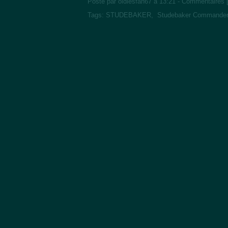
Posté par oldiesfan67 à 13:21 -
Commentaires 
Tags:
STUDEBAKER
,
Studebaker Commande