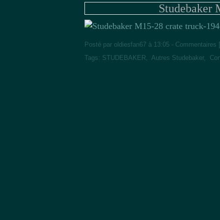
Studebaker 
Posté par oldiesfan67 à 13:05 -
Commentaires 
Tags:
STUDEBAKER
,
Autres Studebaker
,
Con