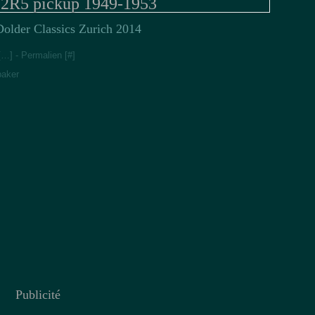
 2R5 pickup 1949-1953
Dolder Classics Zurich 2014
[
…
]
- Permalien [
#
]
baker
Publicité