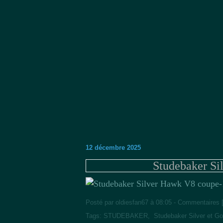
12 décembre 2025
Studebaker Si
Posté par oldiesfan67 à 08:05 -
Commentaires 
Tags:
STUDEBAKER
,
Studebaker Silver et G