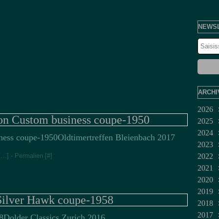
NEWS
ARCHI
2026
n Custom business coupe-1950
2025
Juil
2024
Jui
Dé
Oldtimertreffen Bleienbach 2017
2023
Ma
No
Dé
[
…
]
- Permalien [
#
]
2022
Avr
Oct
No
Fév
2021
Mar
Sep
Juil
Jan
Dé
2020
Fév
Aoû
Jui
No
Mar
2019
Jan
Juil
Oct
Fév
Dé
Silver Hawk coupe-1958
2018
Jui
Sep
No
Dé
2017
Ma
Aoû
Oct
No
No
Dolder Classics Zurich 2016