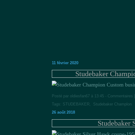
11 février 2020
Studebaker Champio
Posté par oldiesfan67 à 13:45 -
Commentaires 
Tags:
STUDEBAKER
,
Studebaker Champlon
26 août 2018
Studebaker 