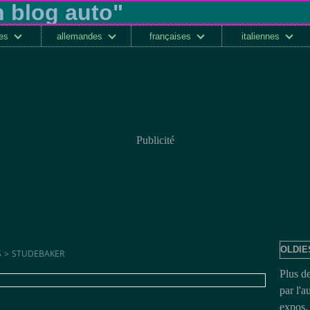
ses
allemandes
françaises
italiennes
Publicité
OLDIE
S
>
STUDEBAKER
Plus d
par l'a
expos, 