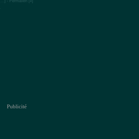
[
…
]
- Permalien [
#
]
r
Publicité