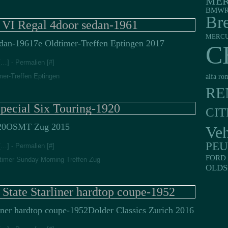
MER
BMW
R
Br
 VI Regal 4door sedan-1961
MERC
7e Oldtimer-Treffen Eptingen 2017
C
[
…
]
- Permalien [
#
]
mer-Treffen Eptingen
alfa ro
RE
pecial Six Touring-1920
CI
OSMT Zug 2015
Veh
PE
[
…
]
- Permalien [
#
]
FORD 
timer Sunday Morning Treffen Zug
OLDS
tate Starliner hardtop coupe-1952
Dolder Classics Zurich 2016