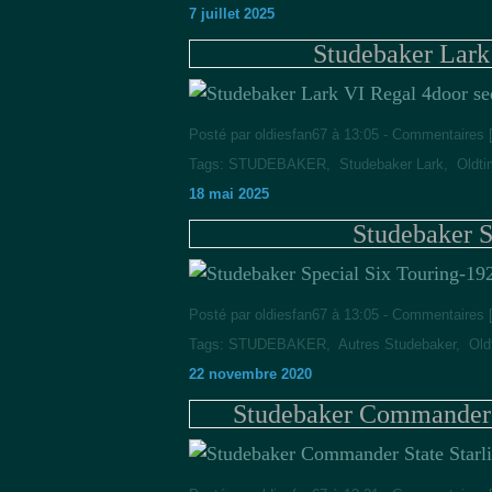
7 juillet 2025
Studebaker Lark
Posté par oldiesfan67 à 13:05 -
Commentaires 
Tags:
STUDEBAKER
,
Studebaker Lark
,
Oldti
18 mai 2025
Studebaker S
Posté par oldiesfan67 à 13:05 -
Commentaires 
Tags:
STUDEBAKER
,
Autres Studebaker
,
Old
22 novembre 2020
Studebaker Commander S