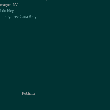
emagne. RV
l du blog
un blog avec CanalBlog
Publicité