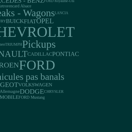
CEDES - BENZ
FORD Royaume-Uni
etrorencard Alsace
eaks - Wagons
LANCIA
OPEL
BUICK
FIAT
URY
HEVROLET
Pickups
meo
TRIUMPH
NAULT
PONTIAC
CADILLAC
FORD
TROEN
icules pas banals
UGEOT
VOLKSWAGEN
DODGE
Allemagne
CHRYSLER
MOBILE
FORD Mustang