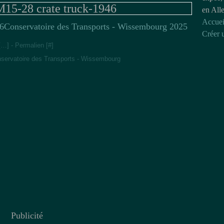
M15-28 crate truck-1946
en All
Accuei
Conservatoire des Transports - Wissembourg 2025
Créer 
[
…
]
- Permalien [
#
]
servatoire des Transports - Wissembourg
Publicité