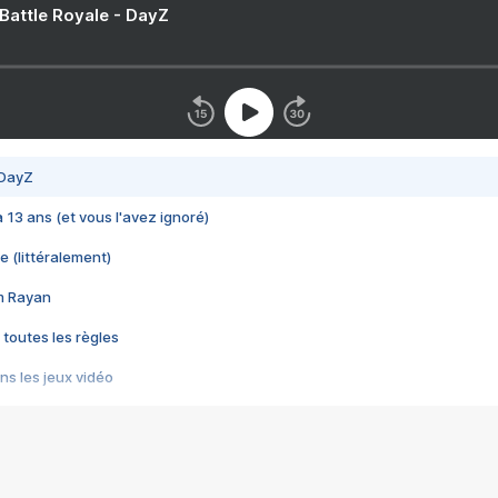
 Battle Royale - DayZ
 DayZ
 a 13 ans (et vous l'avez ignoré)
e (littéralement)
im Rayan
 toutes les règles
s les jeux vidéo
us choquant de Rockstar ? - Le scandale BULLY
e plus moche de Steam
du RÊVE tourne au CAUCHEMAR