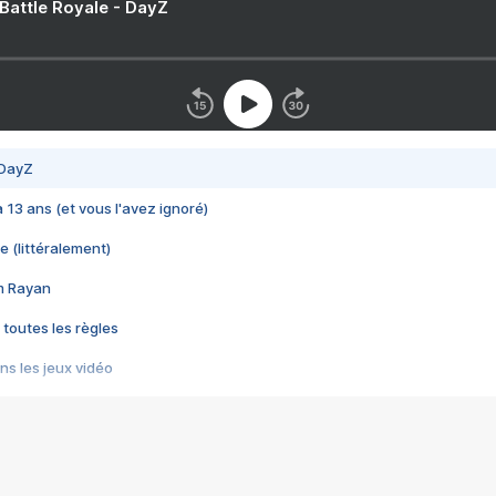
 Battle Royale - DayZ
 DayZ
 a 13 ans (et vous l'avez ignoré)
e (littéralement)
im Rayan
 toutes les règles
s les jeux vidéo
us choquant de Rockstar ? - Le scandale BULLY
e plus moche de Steam
du RÊVE tourne au CAUCHEMAR