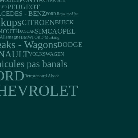
PONTIAC
MOBILE
TRIUMPH
PEUGEOT
LER
CEDES - BENZ
FORD Royaume-Uni
ckups
CITROEN
BUICK
OPEL
SIMCA
MOUTH
JAGUAR
Allemagne
BMW
FORD Mustang
eaks - Wagons
DODGE
NAULT
VOLKSWAGEN
icules pas banals
ORD
Retrorencard Alsace
HEVROLET