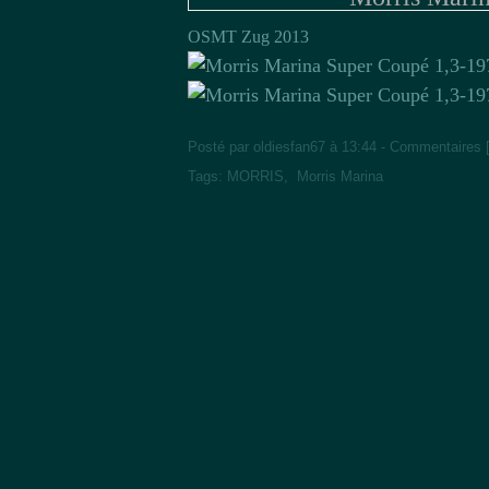
OSMT Zug 2013
Posté par oldiesfan67 à 13:44 -
Commentaires 
Tags:
MORRIS
,
Morris Marina