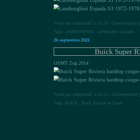
Posté par oldiesfan67 à 13:28 -
Commentaires 
Tags:
LAMBORGHINI
,
Lamborghini Espada
26 septembre 2022
Buick Super R
OSMT Zug 2014
Posté par oldiesfan67 à 13:23 -
Commentaires 
Tags:
BUICK
,
Buick Special et Super