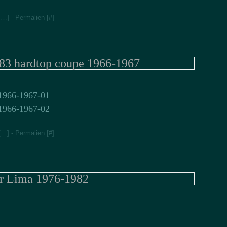
[
…
]
- Permalien [
#
]
83 hardtop coupe 1966-1967
[
…
]
- Permalien [
#
]
r Lima 1976-1982