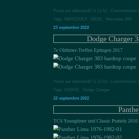
Posté par oldiesfan67 à 13:51 -
Commentaires 
Tags:
MERCEDES - BENZ
,
Mercedes 300
23 septembre 2022
Dodge Charger 3
7e Oldtimer-Treffen Eptingen 2017
Posté par oldiesfan67 à 13:53 -
Commentaires 
Tags:
DODGE
,
Dodge Charger
22 septembre 2022
Panthe
TCS Youngtimer und Classic Pratteln 2016