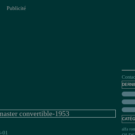
Publicité
Contact
DERNI
aster convertible-1953
CATÉG
alfa ro