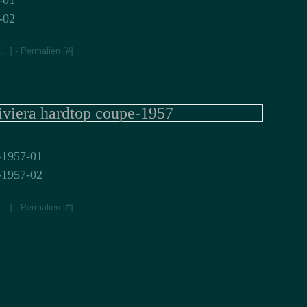
[
…
]
- Permalien [
#
]
iviera hardtop coupe-1957
[
…
]
- Permalien [
#
]