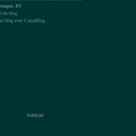
emagne. RV
l du blog
un blog avec CanalBlog
Publicité