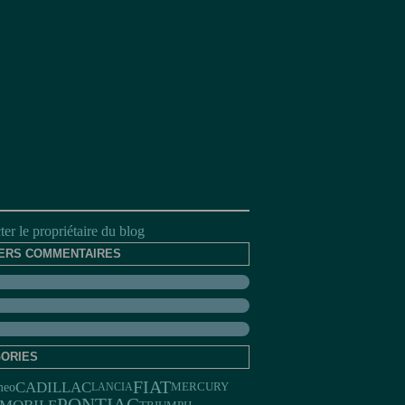
er le propriétaire du blog
ERS COMMENTAIRES
ORIES
FIAT
CADILLAC
meo
LANCIA
MERCURY