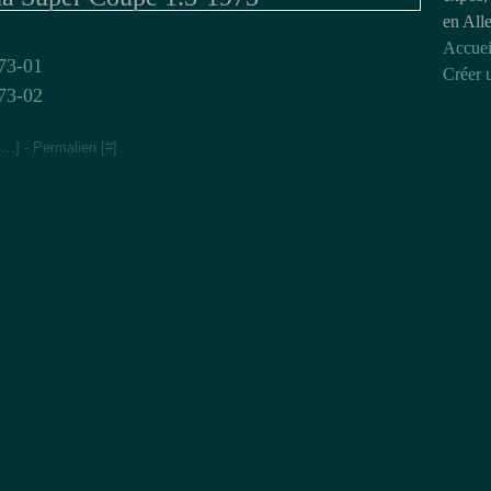
en All
Accuei
Créer 
[
…
]
- Permalien [
#
]