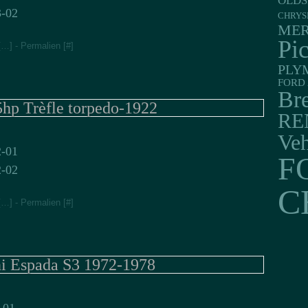
OLDS
CHRYS
MER
Pi
[
…
]
- Permalien [
#
]
PLY
FORD 
Br
5hp Trèfle torpedo-1922
RE
Veh
F
C
[
…
]
- Permalien [
#
]
i Espada S3 1972-1978