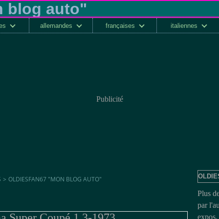
ses
allemandes
françaises
italiennes
Publicité
OLDIE
S
>
OLDIESFAN67 "MON BLOG AUTO"
Plus d
par l'a
na Super Coupé 1.3-1973
expos, 