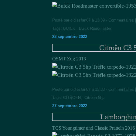
Posté par oldiesfan67 à 13:39 -
Commentaires 
Tags:
BUICK
,
Buick Roadmaster
28 septembre 2022
Citroên C3 
OSMT Zug 2013
Posté par oldiesfan67 à 13:33 -
Commentaires 
Tags:
CITROEN
,
Citroen 5hp
27 septembre 2022
Lamborghin
TCS Youngtimer und Classic Pratteln 2016