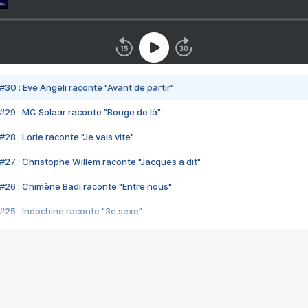
#30 : Eve Angeli raconte "Avant de partir"
#29 : MC Solaar raconte "Bouge de là"
28 : Lorie raconte "Je vais vite"
#27 : Christophe Willem raconte "Jacques a dit"
#26 : Chimène Badi raconte "Entre nous"
#25 : Indochine raconte "3e sexe"
#24 : Zaho raconte "C'est chelou"
#23 : Patrick Bruel raconte "Au café des délices"
#22 : Kyo raconte "Le chemin"