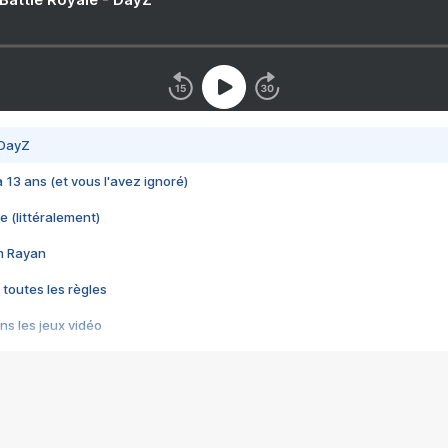
 DayZ
 a 13 ans (et vous l'avez ignoré)
e (littéralement)
im Rayan
 toutes les règles
s les jeux vidéo
us choquant de Rockstar ? - Le scandale BULLY
e plus moche de Steam
du RÊVE tourne au CAUCHEMAR