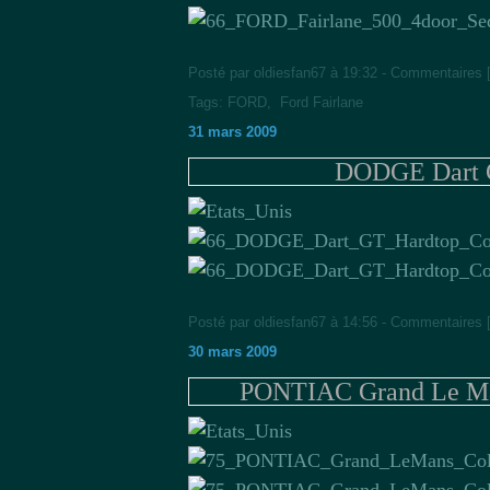
Posté par oldiesfan67 à 19:32 -
Commentaires 
Tags:
FORD
,
Ford Fairlane
31 mars 2009
DODGE Dart G
Posté par oldiesfan67 à 14:56 -
Commentaires 
30 mars 2009
PONTIAC Grand Le Man