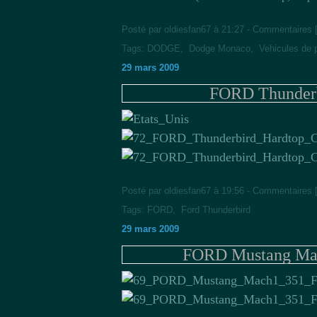
Posté par oldiesfan67 à 21:27 -
Commentaires 
Tags:
DODGE
,
Dodge Monaco
,
Vehicules de 
29 mars 2009
FORD Thunderb
Posté par oldiesfan67 à 19:56 -
Commentaires 
Tags:
FORD
,
Ford Thunderbird
29 mars 2009
FORD Mustang Mac