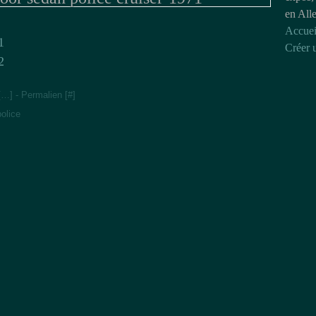
en All
Accuei
Créer 
[
…
]
- Permalien [
#
]
olice