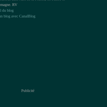
emagne. RV
l du blog
un blog avec CanalBlog
Publicité