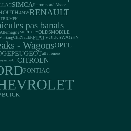
SIMCA
LLAC
Retrorencard Alsace
RENAULT
MOUTH
BMW
TRIUMPH
A
icules pas banals
OLDSMOBILE
Allemagne
MERCURY
FIAT
VOLKSWAGEN
Mustang
CHRYSLER
eaks - Wagons
OPEL
DGE
PEUGEOT
alfa romeo
CITROEN
oyaume-Uni
ORD
PONTIAC
HEVROLET
BUICK
R