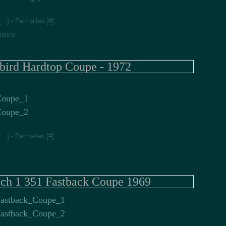
[
…
]
- Permalien [
#
]
police
ird Hardtop Coupe - 1972
[
…
]
- Permalien [
#
]
h 1 351 Fastback Coupe 1969