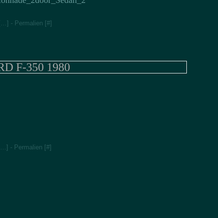
[
…
]
- Permalien [
#
]
D F-350 1980
…
]
- Permalien [
#
]