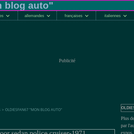
ses
allemandes
françaises
italiennes
Publicité
OLDIE
S
>
OLDIESFAN67 "MON BLOG AUTO"
Plus d
par l'a
or sedan police cruiser-1971
expos, 