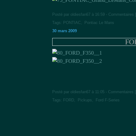
Posté par oldiesfan67 à 16:59 -
Commentaires 
Tags:
PONTIAC
,
Pontiac Le Mans
30 mars 2009
FOR
Posté par oldiesfan67 à 11:05 -
Commentaires [
Tags:
FORD
,
Pickups
,
Ford F-Series