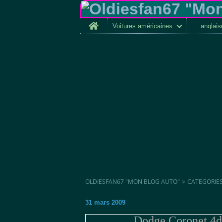
Home
Voitures américaines
anglai
OLDIESFAN67 "MON BLOG AUTO"
>
CATEGORIE
31 mars 2009
Dodge Coronet 4do