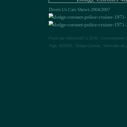
Divers Us Cars Shows 2004/2007
Posté par oldiesfan67 à 19:41 -
Commentaires 
Tags:
DODGE
,
Dodge Coronet
,
Vehicules de p