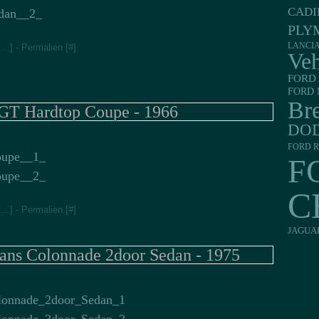
CADI
PLY
LANCI
[
…
]
- Permalien [
#
]
Veh
FORD 
FORD 
Br
T Hardtop Coupe - 1966
DO
FORD R
F
C
[
…
]
- Permalien [
#
]
JAGUA
s Colonnade 2door Sedan - 1975