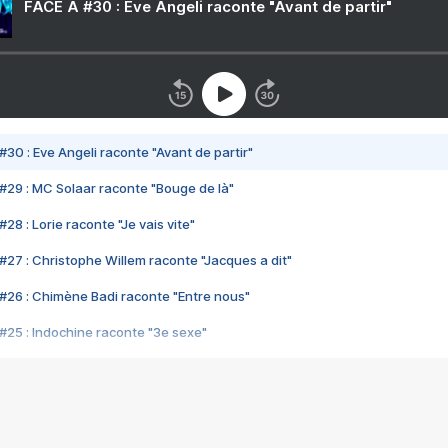
FACE A #30 : Eve Angeli raconte "Avant de partir"
#30 : Eve Angeli raconte "Avant de partir"
#29 : MC Solaar raconte "Bouge de là"
28 : Lorie raconte "Je vais vite"
#27 : Christophe Willem raconte "Jacques a dit"
#26 : Chimène Badi raconte "Entre nous"
#25 : Indochine raconte "3e sexe"
#24 : Zaho raconte "C'est chelou"
#23 : Patrick Bruel raconte "Au café des délices"
#22 : Kyo raconte "Le chemin"