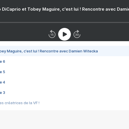
 DiCaprio et Tobey Maguire, c'est lui ! Rencontre avec Dam
bey Maguire, c'est lui ! Rencontre avec Damien Witecka
e 6
e 5
e 4
e 3
s créatrices de la VF !
e 2
e 1