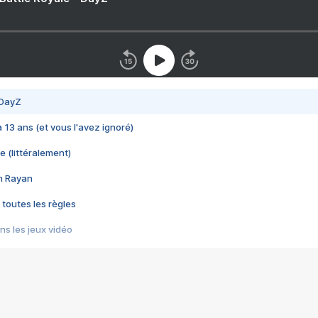
 DayZ
 a 13 ans (et vous l'avez ignoré)
e (littéralement)
im Rayan
 toutes les règles
s les jeux vidéo
us choquant de Rockstar ? - Le scandale BULLY
e plus moche de Steam
du RÊVE tourne au CAUCHEMAR