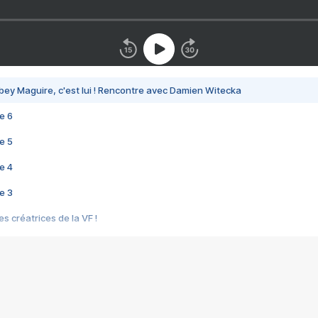
bey Maguire, c'est lui ! Rencontre avec Damien Witecka
e 6
e 5
e 4
e 3
s créatrices de la VF !
e 2
e 1
e Mektoub My Love arrive enfin ! Rencontre avec Shaïn Boumedine et Sal