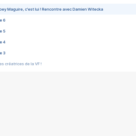
bey Maguire, c'est lui ! Rencontre avec Damien Witecka
e 6
e 5
e 4
e 3
s créatrices de la VF !
e 2
e 1
e Mektoub My Love arrive enfin ! Rencontre avec Shaïn Boumedine et Sal
i : après Toni en famille
elle réalise le bouleversant Dites lui que je l'aime
ais ! Rencontre autour de Vie privée de Rebecca Zlotowski