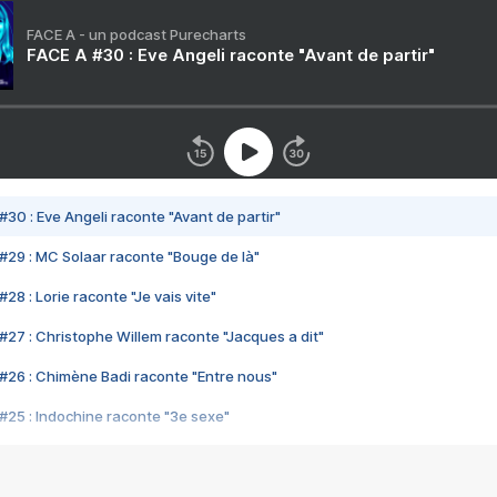
FACE A - un podcast Purecharts
FACE A #30 : Eve Angeli raconte "Avant de partir"
#30 : Eve Angeli raconte "Avant de partir"
#29 : MC Solaar raconte "Bouge de là"
28 : Lorie raconte "Je vais vite"
#27 : Christophe Willem raconte "Jacques a dit"
#26 : Chimène Badi raconte "Entre nous"
#25 : Indochine raconte "3e sexe"
#24 : Zaho raconte "C'est chelou"
#23 : Patrick Bruel raconte "Au café des délices"