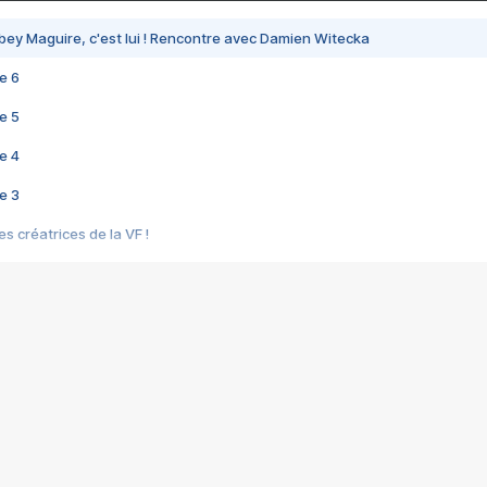
bey Maguire, c'est lui ! Rencontre avec Damien Witecka
e 6
e 5
e 4
e 3
s créatrices de la VF !
e 2
e 1
e Mektoub My Love arrive enfin ! Rencontre avec Shaïn Boumedine et Sal
i : après Toni en famille
elle réalise le bouleversant Dites lui que je l'aime
ais ! Rencontre autour de Vie privée de Rebecca Zlotowski