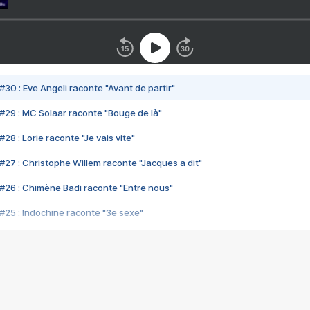
#30 : Eve Angeli raconte "Avant de partir"
#29 : MC Solaar raconte "Bouge de là"
28 : Lorie raconte "Je vais vite"
#27 : Christophe Willem raconte "Jacques a dit"
#26 : Chimène Badi raconte "Entre nous"
#25 : Indochine raconte "3e sexe"
#24 : Zaho raconte "C'est chelou"
#23 : Patrick Bruel raconte "Au café des délices"
#22 : Kyo raconte "Le chemin"