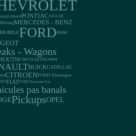
HEVROLET
PONTIAC
ncard Alsace
JAGUAR
MERCEDES - BENZ
Mustang
FORD
MOBILE
BMW
UGEOT
eaks - Wagons
MOUTH
TRIUMPH
CHRYSLER
NAULT
BUICK
CADILLAC
CITROEN
FORD Allemagne
meo
FIAT
URY
FORD Royaume-Uni
icules pas banals
Pickups
DGE
OPEL