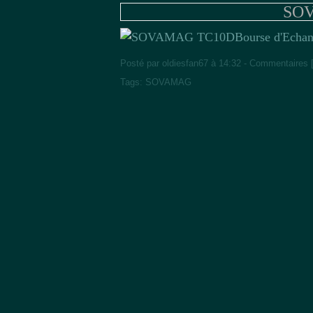
SO
Bourse d'Echa
Posté par oldiesfan67 à 14:32 -
Commentaires 
Tags:
SOVAMAG