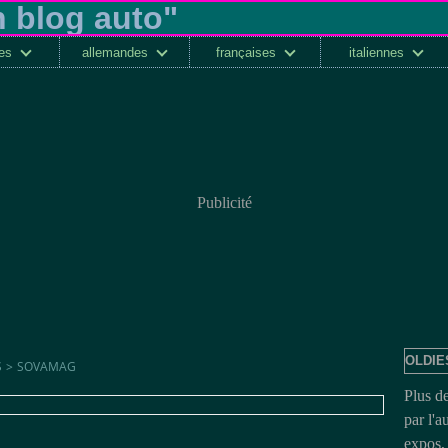
ses
allemandes
françaises
italiennes
Publicité
OLDIE
S
>
SOVAMAG
Plus d
par l'a
expos, 