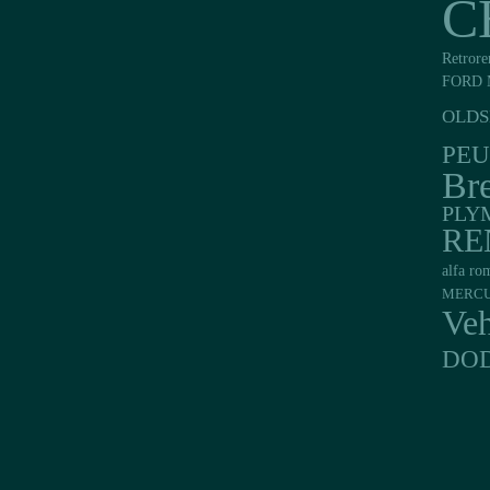
C
Retrore
FORD 
OLDS
PE
Br
PLY
RE
alfa ro
MERC
Veh
DO