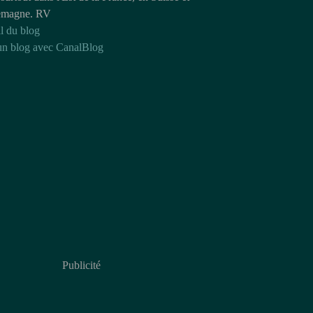
emagne. RV
l du blog
un blog avec CanalBlog
Publicité