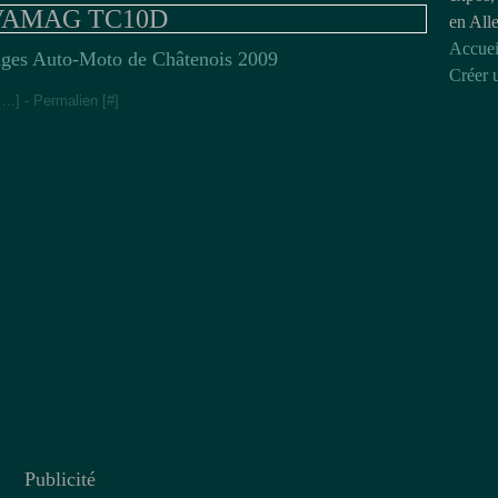
VAMAG TC10D
en All
Accuei
nges Auto-Moto de Châtenois 2009
Créer 
[
…
]
- Permalien [
#
]
Publicité