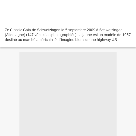
7e Classic Gala de Schwetzingen le 5 septembre 2009 à Schwetzingen
(Allemagne) (147 véhicules photographiés) La jaune est un modèle de 1957
destiné au marché américain. Je l'imagine bien sur une highway US
circulant parmi toutes les fifties démesurées...