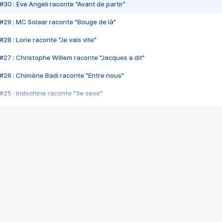
#30 : Eve Angeli raconte "Avant de partir"
#29 : MC Solaar raconte "Bouge de là"
28 : Lorie raconte "Je vais vite"
#27 : Christophe Willem raconte "Jacques a dit"
#26 : Chimène Badi raconte "Entre nous"
#25 : Indochine raconte "3e sexe"
#24 : Zaho raconte "C'est chelou"
#23 : Patrick Bruel raconte "Au café des délices"
#22 : Kyo raconte "Le chemin"
#21 : Nolwenn Leroy raconte "Cassé"
#20 : Patrick Hernandez raconte "Born to be alive"
#19 : Lorie raconte "Près de moi"
#18 : Michael Jones raconte "A nos actes manqués" (avec Jean-Jacque