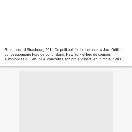
Retrorencard Strasbourg 2014 Ce petit bolide doit son nom à Jack Griffith,
concessionnaire Ford de Long Island, New York et féru de courses
automobiles qui, en 1964, concrétisa son projet d'installer un moteur V8 Ford
de 289ci couplé à une boîte à 4 vitesses...