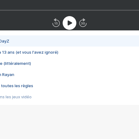
 DayZ
 a 13 ans (et vous l'avez ignoré)
e (littéralement)
im Rayan
 toutes les règles
s les jeux vidéo
us choquant de Rockstar ? - Le scandale BULLY
e plus moche de Steam
du RÊVE tourne au CAUCHEMAR