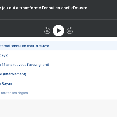
e jeu qui a transformé l’ennui en chef-d’œuvre
nsformé l’ennui en chef-d’œuvre
 DayZ
 a 13 ans (et vous l'avez ignoré)
e (littéralement)
im Rayan
 toutes les règles
s les jeux vidéo
us choquant de Rockstar ? - Le scandale BULLY