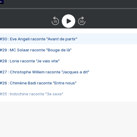
#30 : Eve Angeli raconte "Avant de partir"
#29 : MC Solaar raconte "Bouge de là"
28 : Lorie raconte "Je vais vite"
#27 : Christophe Willem raconte "Jacques a dit"
#26 : Chimène Badi raconte "Entre nous"
#25 : Indochine raconte "3e sexe"
#24 : Zaho raconte "C'est chelou"
#23 : Patrick Bruel raconte "Au café des délices"
#22 : Kyo raconte "Le chemin"