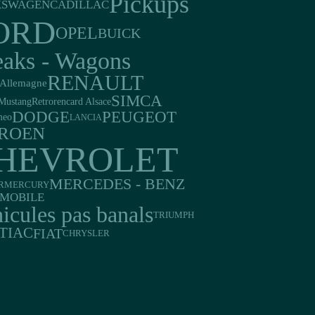
Pickups
CADILLAC
KSWAGEN
ORD
OPEL
BUICK
eaks - Wagons
RENAULT
Allemagne
SIMCA
Mustang
Retrorencard Alsace
DODGE
PEUGEOT
meo
LANCIA
TROEN
HEVROLET
MERCEDES - BENZ
R
MERCURY
MOBILE
icules pas banals
TRIUMPH
TIAC
FIAT
CHRYSLER