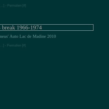
Jan
Fév
[
…
]
- Permalien [
#
]
4 break 1966-1974
meus' Auto Lac de Madine 2010
…
]
- Permalien [
#
]