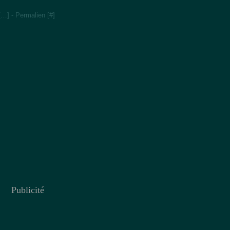
[
…
]
- Permalien [
#
]
Publicité