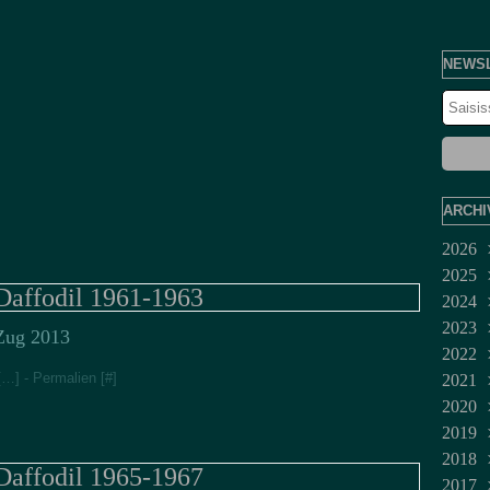
NEWS
ARCHI
2026
2025
Juil
Daffodil 1961-1963
2024
Jui
Dé
2023
Ma
No
Dé
ug 2013
2022
Avr
Oct
No
Fév
[
…
]
- Permalien [
#
]
2021
Mar
Sep
Juil
Jan
Dé
2020
Fév
Aoû
Jui
No
Mar
2019
Jan
Juil
Oct
Fév
Dé
2018
Jui
Sep
No
Dé
Daffodil 1965-1967
2017
Ma
Aoû
Oct
No
No