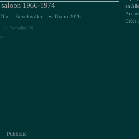
 saloon 1966-1974
en All
Accuei
'Thur - Bitschwiller Les Thann 2026
Créer 
[
…
]
- Permalien [
#
]
hann
Publicité