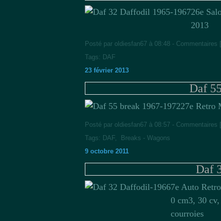
26e Sal
2013
Posté par oldiesfan67 à 08:48 -
Commentaires 
Tags:
DAF
23 février 2013
Daf 5
27e Retro 
Posté par oldiesfan67 à 08:57 -
Commentaires 
Tags:
DAF
,
Breaks - Wagons
9 octobre 2011
Daf 
7e Auto Retro
0 cm3, 30 cv,
courroies