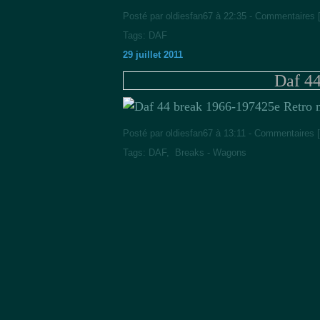
Posté par oldiesfan67 à 22:35 -
Commentaires 
Tags:
DAF
29 juillet 2011
Daf 4
25e Retro 
Posté par oldiesfan67 à 13:11 -
Commentaires [
Tags:
DAF
,
Breaks - Wagons