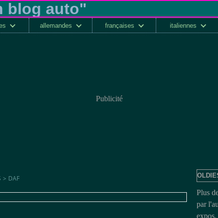
ses
allemandes
françaises
italiennes
Publicité
OLDIE
S
>
DAF
Plus d
par l'a
expos, 