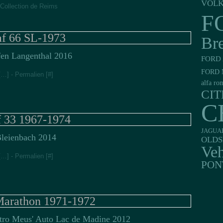
VOL
Collection de Reims
F
f 66 SL-1973
Br
fen Langenthal 2016
FORD 
FORD 
[
…
]
- Permalien [
#
]
alfa ro
CI
C
 33 1967-1974
JAGUA
Bleienbach 2014
OLDS
Veh
[
…
]
- Permalien [
#
]
PON
Marathon 1971-1972
tro Meus' Auto Lac de Madine 2012