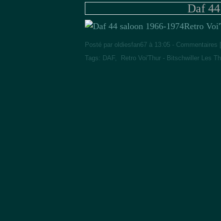
Daf 44
Retro Voi
Posté par oldiesfan67 à 13:05 -
Commentaires 
Tags:
DAF
,
Retro Voi'Thur - Bitschwiller Les T