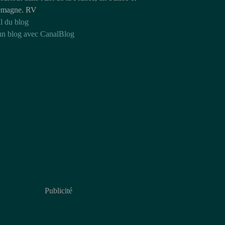
emagne. RV
l du blog
un blog avec CanalBlog
Publicité