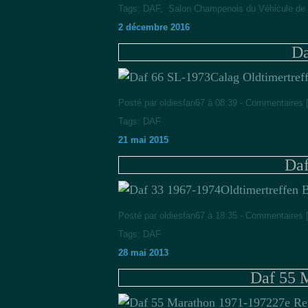
Tags:
DAF
,
Salon Champenois du Véhicule de 
2 décembre 2016
Da
Calag Oldtimertref
Posté par oldiesfan67 à 08:39 -
Commentaires 
Tags:
DAF
21 mai 2015
Daf
Oldtimertreffen 
Posté par oldiesfan67 à 18:35 -
Commentaires 
Tags:
DAF
28 mai 2013
Daf 55 
27e Re