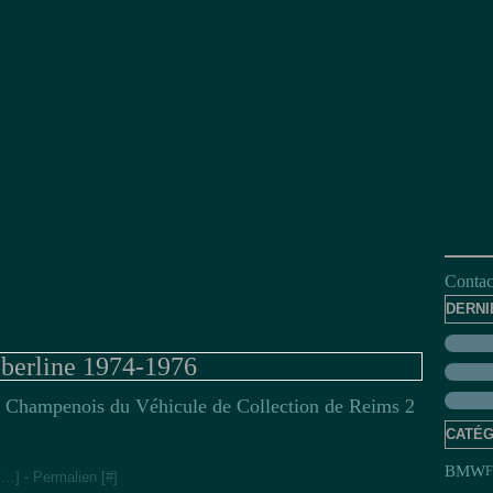
Contact
DERNI
 berline 1974-1976
 Champenois du Véhicule de Collection de Reims 2
CATÉG
BMW
F
[
…
]
- Permalien [
#
]