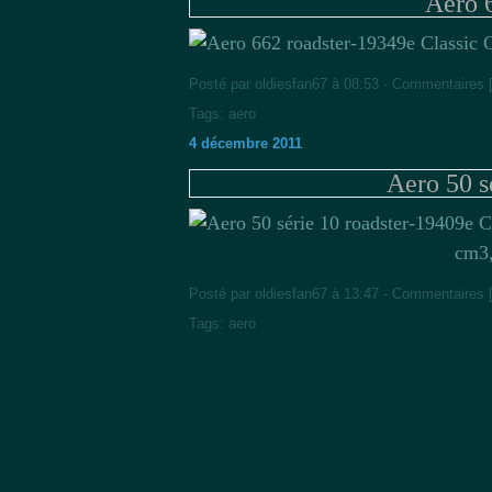
Aero 
9e Classic 
Posté par oldiesfan67 à 08:53 -
Commentaires 
Tags:
aero
4 décembre 2011
Aero 50 s
9e C
cm3,
Posté par oldiesfan67 à 13:47 -
Commentaires 
Tags:
aero