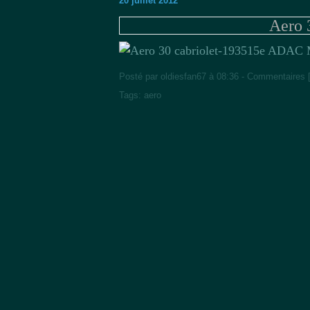
20 juillet 2012
Aero 
15e ADAC M
Posté par oldiesfan67 à 08:36 -
Commentaires 
Tags:
aero