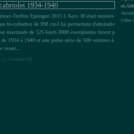
cabriolet 1934-1940
en All
Accuei
timer-Treffen Eptingen 2015 L'Aero 30 était motoris
Créer 
 un bi-cylindres de 998 cm3 lui permettant d'atteindre
esse maximale de 125 km/h.3000 exemplaires furent p
s de 1934 à 1940 et une petite série de 500 voitures à
ie avant...
[
…
]
- Permalien [
#
]