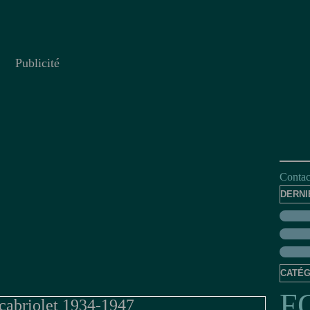
Publicité
Contact
DERNI
CATÉG
F
cabriolet 1934-1947