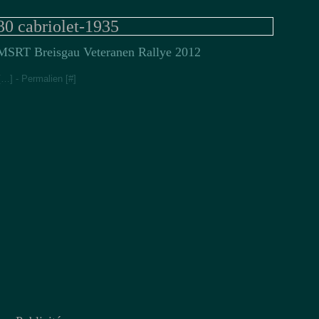
30 cabriolet-1935
SRT Breisgau Veteranen Rallye 2012
[
…
]
- Permalien [
#
]