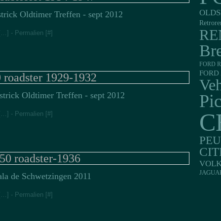
OLDS
trick Oldtimer Treffen - sept 2012
Retrore
RE
[
…
]
- Permalien [
#
]
Br
FORD R
FORD 
 roadster 1929-1932
Veh
trick Oldtimer Treffen - sept 2012
Pi
C
[
…
]
- Permalien [
#
]
PE
CI
50 roadster-1936
VOL
JAGUA
ala de Schwetzingen 2011
[
…
]
- Permalien [
#
]