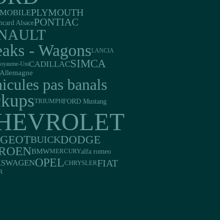
PLYMOUTH
MOBILE
PONTIAC
ncard Alsace
NAULT
eaks - Wagons
LANCIA
SIMCA
CADILLAC
oyaume-Uni
Allemagne
icules pas banals
ckups
FORD Mustang
TRIUMPH
HEVROLET
UGEOT
DODGE
BUICK
TROEN
BMW
alfa romeo
MERCURY
OPEL
FIAT
KSWAGEN
CHRYSLER
R