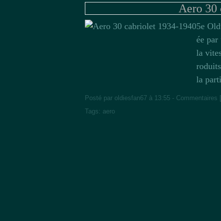
Aero 30 
5e Old
ée par
la vit
roduit
la part
Posté par oldiesfan67 à 13:55 -
Commentaires 
Tags:
aero