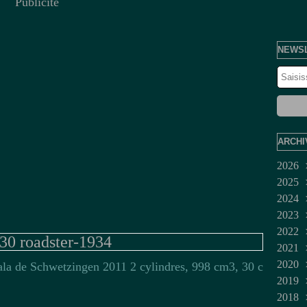
Publicité
NEWS
ARCHI
2026
2025
Juil
2024
Jui
Dé
2023
Ma
No
Dé
2022
Avr
Oct
No
Fév
30 roadster-1934
2021
Mar
Sep
Juil
Jan
Dé
2020
Fév
Aoû
Jui
No
Mar
ala de Schwetzingen 2011 2 cylindres, 998 cm3, 30 c
2019
Jan
Juil
Oct
Fév
Dé
2018
Jui
Sep
No
Dé