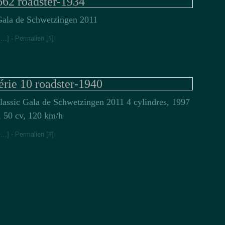
662 roadster-1934
Jan
Fév
Gala de Schwetzingen 2011
[
…
]
- Permalien [
#
]
érie 10 roadster-1940
lassic Gala de Schwetzingen 2011 4 cylindres, 1997
 50 cv, 120 km/h
[
…
]
- Permalien [
#
]