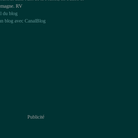
emagne. RV
l du blog
un blog avec CanalBlog
Publicité