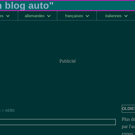
ses
allemandes
françaises
italiennes
Publicité
OLDIE
S
>
AERO
Plus d
par l'a
expos, 