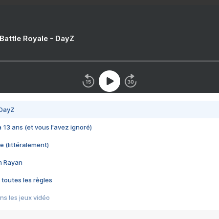
 Battle Royale - DayZ
 DayZ
 a 13 ans (et vous l'avez ignoré)
e (littéralement)
im Rayan
 toutes les règles
s les jeux vidéo
us choquant de Rockstar ? - Le scandale BULLY