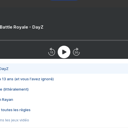
 Battle Royale - DayZ
 DayZ
 a 13 ans (et vous l'avez ignoré)
e (littéralement)
im Rayan
 toutes les règles
s les jeux vidéo