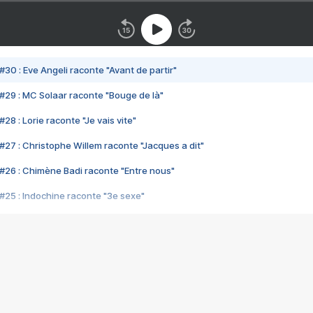
#30 : Eve Angeli raconte "Avant de partir"
#29 : MC Solaar raconte "Bouge de là"
28 : Lorie raconte "Je vais vite"
#27 : Christophe Willem raconte "Jacques a dit"
#26 : Chimène Badi raconte "Entre nous"
#25 : Indochine raconte "3e sexe"
#24 : Zaho raconte "C'est chelou"
#23 : Patrick Bruel raconte "Au café des délices"
#22 : Kyo raconte "Le chemin"
#21 : Nolwenn Leroy raconte "Cassé"