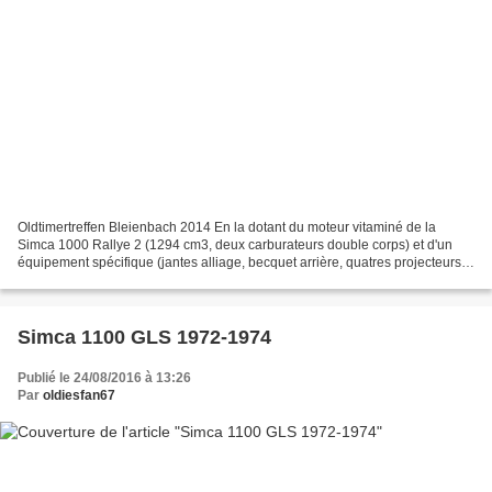
Oldtimertreffen Bleienbach 2014 En la dotant du moteur vitaminé de la
Simca 1000 Rallye 2 (1294 cm3, deux carburateurs double corps) et d'un
équipement spécifique (jantes alliage, becquet arrière, quatres projecteurs à
iode, etc...), Simca rajouta cette...
Simca 1100 GLS 1972-1974
Publié le 24/08/2016 à 13:26
Par
oldiesfan67