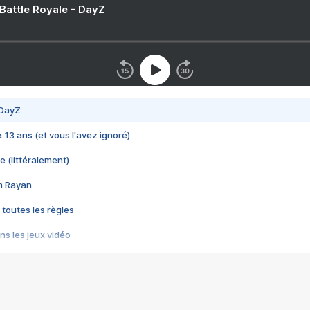
 Battle Royale - DayZ
 DayZ
 a 13 ans (et vous l'avez ignoré)
e (littéralement)
im Rayan
 toutes les règles
s les jeux vidéo
us choquant de Rockstar ? - Le scandale BULLY
e plus moche de Steam
du RÊVE tourne au CAUCHEMAR