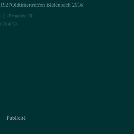
Oldtimertreffen Bleienbach 2016
[
…
]
- Permalien [
#
]
s 20 et 30
Publicité