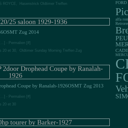
FORD 
S ROYCE
,
Hasenstrick Oldtimer Treffen
Pi
alfa ro
 20/25 saloon 1929-1936
Retrore
Br
OSMT Zug 2014
PE
[
…
]
- Permalien [
#
]
MER
CADI
s 20 et 30
,
Oldtimer Sunday Morning Treffen Zug
MERC
C
 2door Drophead Coupe by Ranalah-
F
1926
OSMT Zug 2013
Veh
SIM
[
…
]
- Permalien [
#
]
s 20 et 30
0hp tourer by Barker-1927