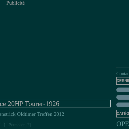
Publicité
Contact
DERNI
ce 20HP Tourer-1926
nstrick Oldtimer Treffen 2012
CATÉG
OP
[
…
]
- Permalien [
#
]