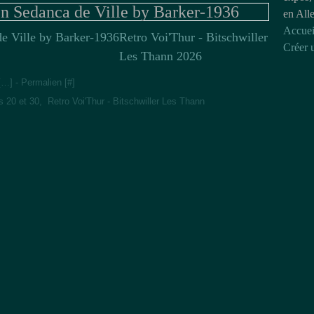
n Sedanca de Ville by Barker-1936
en All
Accuei
Retro Voi'Thur - Bitschwiller
Créer 
Les Thann 2026
[
…
]
- Permalien [
#
]
s 20 et 30
,
Retro Voi'Thur - Bitschwiller Les Thann