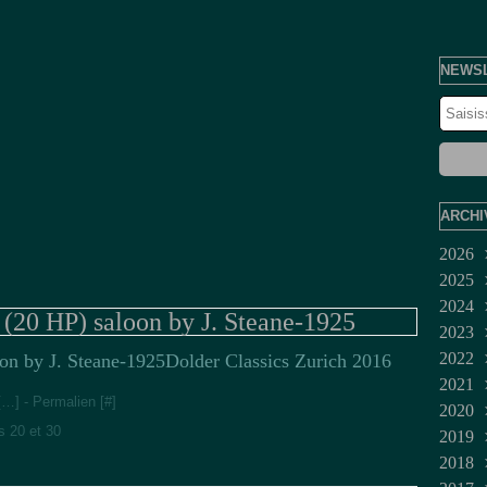
NEWS
ARCHI
2026
2025
Juil
2024
Jui
Dé
(20 HP) saloon by J. Steane-1925
2023
Ma
No
Dé
2022
Avr
Oct
No
Fév
Dolder Classics Zurich 2016
2021
Mar
Sep
Juil
Jan
Dé
[
…
]
- Permalien [
#
]
2020
Fév
Aoû
Jui
No
Mar
s 20 et 30
2019
Jan
Juil
Oct
Fév
Dé
2018
Jui
Sep
No
Dé