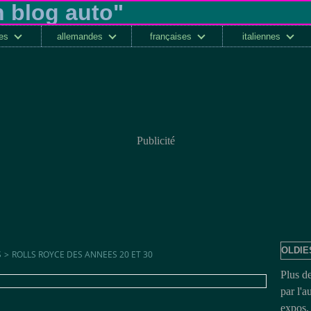
ses
allemandes
françaises
italiennes
Publicité
OLDIE
S
>
ROLLS ROYCE DES ANNEES 20 ET 30
Plus d
par l'a
expos, 