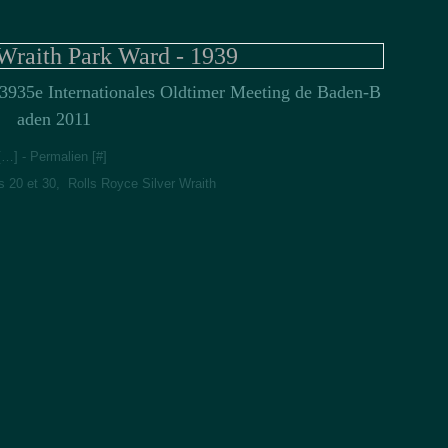
Jan
Fév
Wraith Park Ward - 1939
35e Internationales Oldtimer Meeting de Baden-B
aden 2011
[
…
]
- Permalien [
#
]
s 20 et 30
,
Rolls Royce Silver Wraith