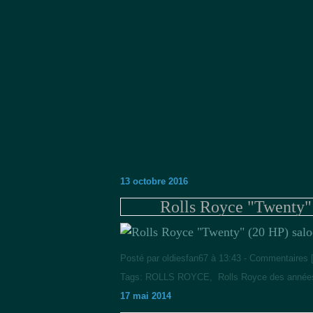
13 octobre 2016
Rolls Royce "Twenty" 
Posté par oldiesfan67 à 13:43 -
Commentaires 
Tags:
ROLLS ROYCE
,
Rolls Royce des année
17 mai 2014