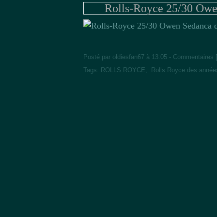
Rolls-Royce 25/30 Owe
Posté par oldiesfan67 à 13:05 -
Commentaires 
Tags:
ROLLS ROYCE
,
Rolls Royce des année