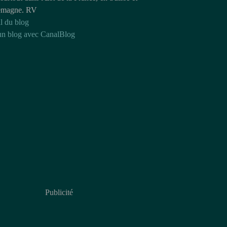
emagne. RV
l du blog
un blog avec CanalBlog
Publicité