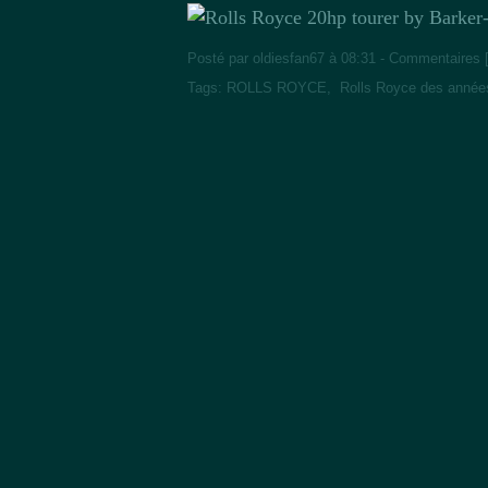
Posté par oldiesfan67 à 08:31 -
Commentaires 
Tags:
ROLLS ROYCE
,
Rolls Royce des année