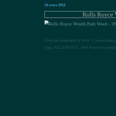
24 mars 2012
Rolls Royce 
Posté par oldiesfan67 à 18:04 -
Commentaires 
Tags:
ROLLS ROYCE
,
Rolls Royce des année