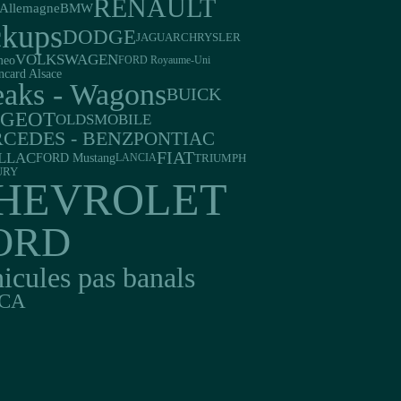
RENAULT
Allemagne
BMW
ckups
DODGE
JAGUAR
CHRYSLER
VOLKSWAGEN
meo
FORD Royaume-Uni
ncard Alsace
eaks - Wagons
BUICK
UGEOT
OLDSMOBILE
CEDES - BENZ
PONTIAC
FIAT
LLAC
FORD Mustang
TRIUMPH
LANCIA
URY
HEVROLET
ORD
icules pas banals
CA