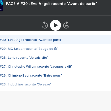
FACE A #30 : Eve Angeli raconte "Avant de partir"
#30 : Eve Angeli raconte "Avant de partir"
#29 : MC Solaar raconte "Bouge de là"
28 : Lorie raconte "Je vais vite"
#27 : Christophe Willem raconte "Jacques a dit"
#26 : Chimène Badi raconte "Entre nous"
#25 : Indochine raconte "3e sexe"
#24 : Zaho raconte "C'est chelou"
#23 : Patrick Bruel raconte "Au café des délices"