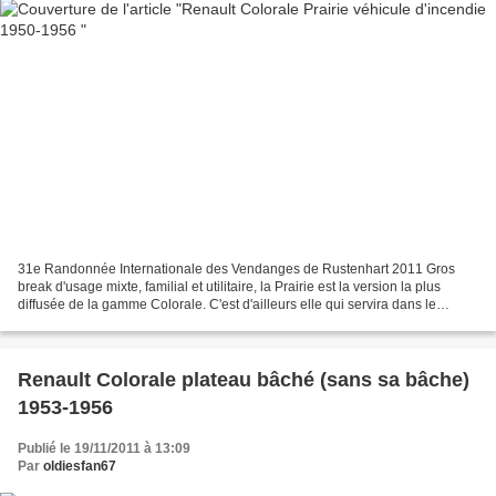
31e Randonnée Internationale des Vendanges de Rustenhart 2011 Gros
break d'usage mixte, familial et utilitaire, la Prairie est la version la plus
diffusée de la gamme Colorale. C'est d'ailleurs elle qui servira dans le
langage courant à nommer n'importe...
Renault Colorale plateau bâché (sans sa bâche)
1953-1956
Publié le 19/11/2011 à 13:09
Par
oldiesfan67