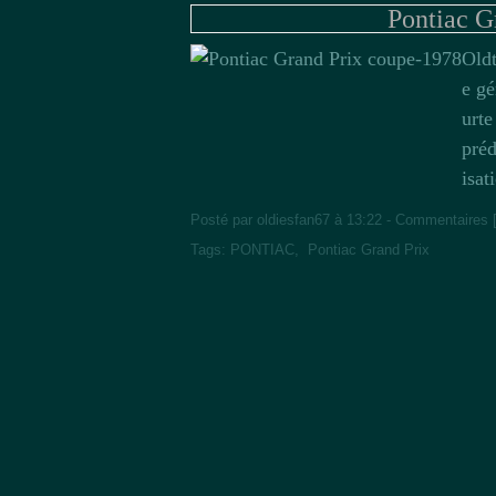
Pontiac G
Oldt
e gé
urte
préd
isat
Posté par oldiesfan67 à 13:22 -
Commentaires 
Tags:
PONTIAC
,
Pontiac Grand Prix