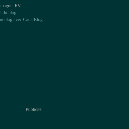
emagne. RV
l du blog
un blog avec CanalBlog
Publicité