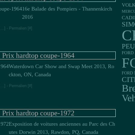
VOL
16e Balade des Pompiers - Thannenkirch
MERC
2016
CADI
SIM
[
…
]
- Permalien [
#
]
C
PE
FORD 
 Prix hardtop coupe-1964
F
Waterdown Car Show and Swap Meet 2013, Ro
FORD 
ckton, ON, Canada
CI
Br
[
…
]
- Permalien [
#
]
Veh
 Prix hardtop coupe-1972
Exposition de voitures anciennes au Parc des Ch
utes Dorwin 2013, Rawdon, PQ, Canada