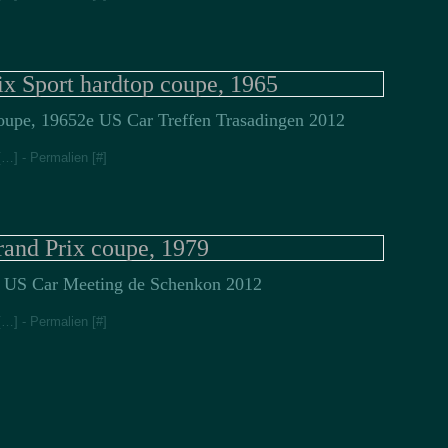
Jan
Fév
ix Sport hardtop coupe, 1965
2e US Car Treffen Trasadingen 2012
[
…
]
- Permalien [
#
]
rand Prix coupe, 1979
 US Car Meeting de Schenkon 2012
[
…
]
- Permalien [
#
]