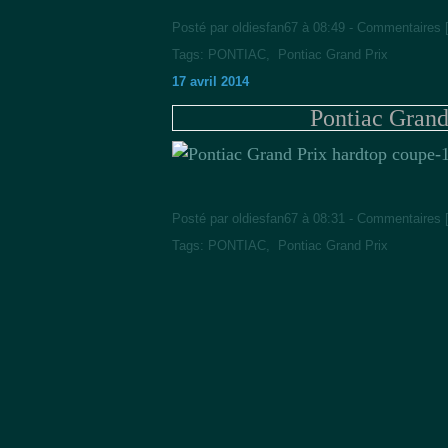
Posté par oldiesfan67 à 08:49 -
Commentaires 
Tags:
PONTIAC
,
Pontiac Grand Prix
17 avril 2014
Pontiac Grand
Posté par oldiesfan67 à 08:31 -
Commentaires 
Tags:
PONTIAC
,
Pontiac Grand Prix