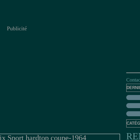
Publicité
Contact
DERNI
CATÉG
RE
ix Sport hardtop coupe-1964