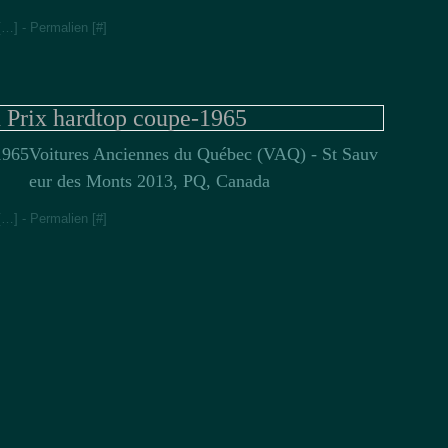
[
…
]
- Permalien [
#
]
 Prix hardtop coupe-1965
Voitures Anciennes du Québec (VAQ) - St Sauv
eur des Monts 2013, PQ, Canada
[
…
]
- Permalien [
#
]