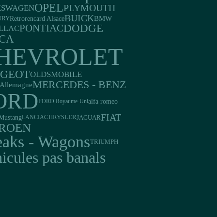
OPEL
PLYMOUTH
KSWAGEN
BUICK
Retrorencard Alsace
BMW
URY
DODGE
PONTIAC
LLAC
CA
HEVROLET
UGEOT
OLDSMOBILE
MERCEDES - BENZ
Allemagne
ORD
alfa romeo
FORD Royaume-Uni
FIAT
Mustang
JAGUAR
LANCIA
CHRYSLER
TROEN
eaks - Wagons
TRIUMPH
icules pas banals