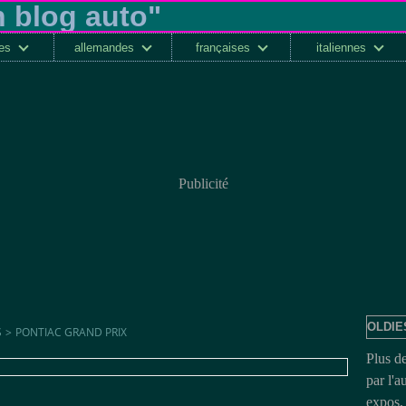
ses
allemandes
françaises
italiennes
Publicité
OLDIE
S
>
PONTIAC GRAND PRIX
Plus d
par l'a
expos, 