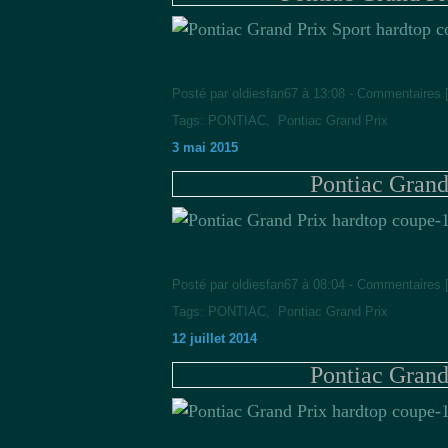
Posté par oldiesfan67 à 13:08 -
Commentaires 
Tags:
PONTIAC
,
Pontiac Grand Prix
3 mai 2015
Pontiac Grand
Posté par oldiesfan67 à 08:04 -
Commentaires 
Tags:
PONTIAC
,
Pontiac Grand Prix
12 juillet 2014
Pontiac Grand