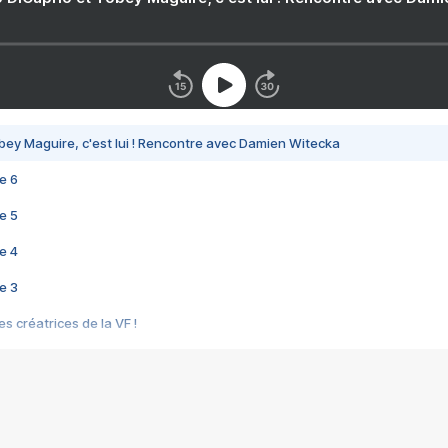
bey Maguire, c'est lui ! Rencontre avec Damien Witecka
e 6
e 5
e 4
e 3
s créatrices de la VF !
e 2
e 1
e Mektoub My Love arrive enfin ! Rencontre avec Shaïn Boumedine et Sal