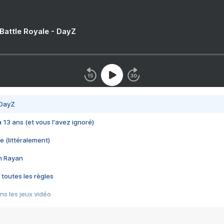
 Battle Royale - DayZ
 DayZ
 a 13 ans (et vous l'avez ignoré)
e (littéralement)
im Rayan
 toutes les règles
s les jeux vidéo
us choquant de Rockstar ? - Le scandale BULLY