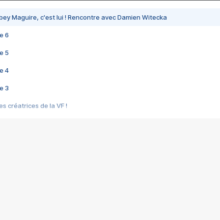
bey Maguire, c'est lui ! Rencontre avec Damien Witecka
e 6
e 5
e 4
e 3
s créatrices de la VF !
e 2
e 1
e Mektoub My Love arrive enfin ! Rencontre avec Shaïn Boumedine et Sal
i : après Toni en famille
elle réalise le bouleversant Dites lui que je l'aime
ais ! Rencontre autour de Vie privée de Rebecca Zlotowski